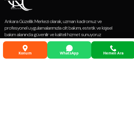
Ankara Güzellik Merkezi olarak, uzman kadromuz ve
profesyonel uygulamalarımızla cilt bakımı, estetik ve kişisel
bakım alanında güvenilir ve kaliteli hizmet sunuyoruz
Konum
WhatsApp
Hemen Ara
HIZMETLERIMIZ
Cilt Bakımı
Kalıcı Oje
Anti-aging Protokolleri
Cilt Gençleştirme Uygulamları